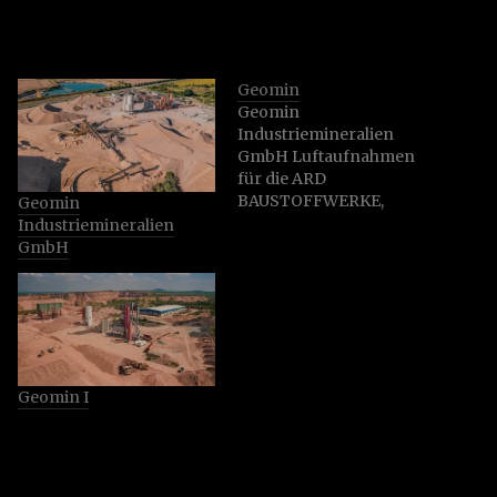
Geomin
Geomin
Industriemineralien
GmbH Luftaufnahmen
für die ARD
BAUSTOFFWERKE,
Geomin
GEOMIN & SH
Industriemineralien
NATURSTEINE Die
GmbH
Unternehmen GEOMIN
Industriematerialien
GmbH & Co. KG und
GEOMIN Erzgebirgische
Kalkwerke GmbH
verfügen über die
Geomin I
größten Vorkommen
von hochkristallinem
weißem Marmor in
Deutschland. An
insgesamt drei