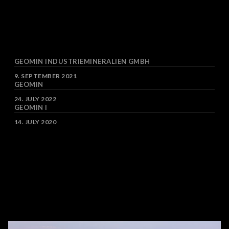
Standorten im
Erzgebirge wird Marmor
abgebaut, gebrochen
und veredelt.GEOMIN ist
ein…
GEOMIN INDUSTRIEMINERALIEN GMBH
DATE
9. SEPTEMBER 2021
GEOMIN
DATE
24. JULY 2022
GEOMIN I
DATE
14. JULY 2020