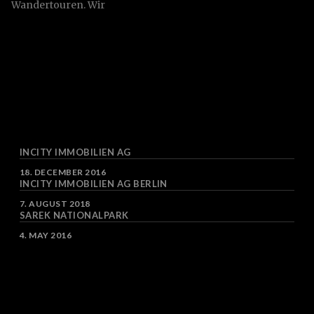
Wandertouren. Wir
suchen Orte auf, an
denen die Natur noch
unberührt und vielfältig
ist. So eine Tour ist eine
ganz besondere
Erfahrung, denn man ist
auf sich allein oder auf
seine Freunde gestellt
und das Leben aus
einem…
INCITY IMMOBILIEN AG
DATE
18. DECEMBER 2016
INCITY IMMOBILIEN AG BERLIN
DATE
7. AUGUST 2018
SAREK NATIONALPARK
DATE
4. MAY 2016