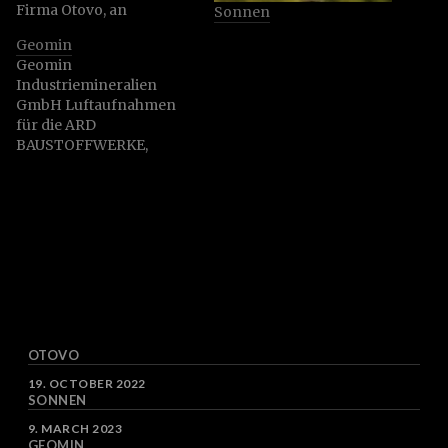
Firma Otovo, an
Sonnen
insgesamt drei
Geomin
Standorten in
Geomin
Deutschland.
Industriemineralien
GmbH Luftaufnahmen
für die ARD
BAUSTOFFWERKE,
GEOMIN & SH
NATURSTEINE Die
Unternehmen GEOMIN
Industriematerialien
GmbH & Co. KG und
GEOMIN Erzgebirgische
Kalkwerke GmbH
verfügen über die
größten Vorkommen
von hochkristallinem
OTOVO
weißem Marmor in
Deutschland. An
DATE
19. OCTOBER 2022
SONNEN
insgesamt drei
Standorten im
DATE
9. MARCH 2023
Erzgebirge wird Marmor
GEOMIN